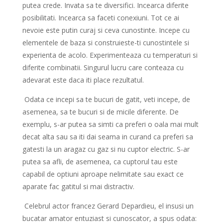
putea crede. Invata sa te diversifici. Incearca diferite
posibilitati. Incearca sa faceti conexiuni. Tot ce ai
nevoie este putin curaj si ceva cunostinte. Incepe cu
elementele de baza si construieste-ti cunostintele si
experienta de acolo. Experimenteaza cu temperaturi si
diferite combinatii. Singurul lucru care conteaza cu
adevarat este daca iti place rezultatul.
Odata ce incepi sa te bucuri de gatit, veti incepe, de
asemenea, sa te bucuri si de micile diferente. De
exemplu, s-ar putea sa simti ca preferi o oala mai mult
decat alta sau sa iti dai seama in curand ca preferi sa
gatesti la un aragaz cu gaz si nu cuptor electric. S-ar
putea sa afli, de asemenea, ca cuptorul tau este
capabil de optiuni aproape nelimitate sau exact ce
aparate fac gatitul si mai distractiv.
Celebrul actor francez Gerard Depardieu, el insusi un
bucatar amator entuziast si cunoscator, a spus odata: