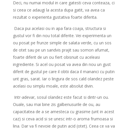
Deci, nu numai modul in care gatesti ceva conteaza, ci
si ceea ce adaugi la acesta dupa gatit, va avea ca
rezultat o experienta gustativa foarte diferita.
Daca pui acelasi ou in apa fara coaja, structura si
gustul vor fi din nou total diferite. Vei experimenta un
ou posat pe frunze simple de salata verde, cu un sos
de otet sau pe un sandvis prajit sau somon afumat,
foarte diferit de un ou fiert obisnuit cu aceleasi
ingrediente. Si acel ou posat va avea din nou un gust
diferit de gustul pe care il obtii daca il mananci cu putin
unt gras, sarat. Iar o lingura de sos cald olandez peste
acelasi ou simplu moale, este absolut divin.
Intr-adevar, sosul olandez este facut si dintr-un ou.
Ouale, sau mai bine zis galbenusurile de ou, au
capacitatea de a se amesteca cu grasime (unt in acest
caz) si ceva acid si se unesc intr-o aroma frumoasa si
lina. Dar va fi nevoie de putin acid (otet). Ceea ce va va