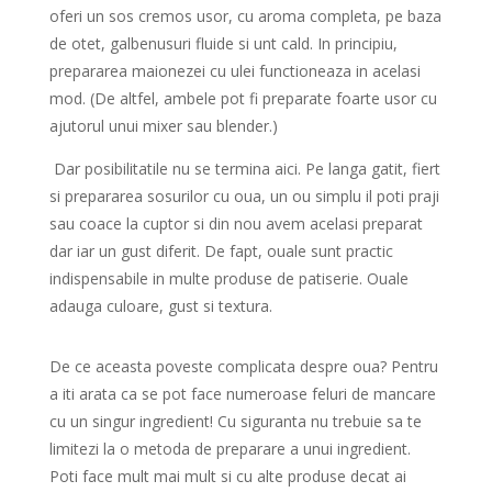
oferi un sos cremos usor, cu aroma completa, pe baza
de otet, galbenusuri fluide si unt cald. In principiu,
prepararea maionezei cu ulei functioneaza in acelasi
mod. (De altfel, ambele pot fi preparate foarte usor cu
ajutorul unui mixer sau blender.)
Dar posibilitatile nu se termina aici. Pe langa gatit, fiert
si prepararea sosurilor cu oua, un ou simplu il poti praji
sau coace la cuptor si din nou avem acelasi preparat
dar iar un gust diferit. De fapt, ouale sunt practic
indispensabile in multe produse de patiserie. Ouale
adauga culoare, gust si textura.
De ce aceasta poveste complicata despre oua? Pentru
a iti arata ca se pot face numeroase feluri de mancare
cu un singur ingredient! Cu siguranta nu trebuie sa te
limitezi la o metoda de preparare a unui ingredient.
Poti face mult mai mult si cu alte produse decat ai