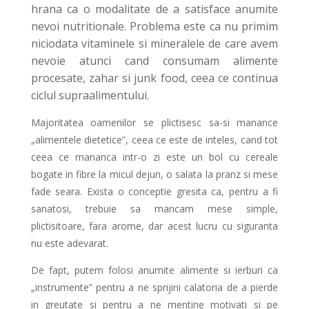
hrana ca o modalitate de a satisface anumite
nevoi nutritionale. Problema este ca nu primim
niciodata vitaminele si mineralele de care avem
nevoie atunci cand consumam alimente
procesate, zahar si junk food, ceea ce continua
ciclul supraalimentului.
Majoritatea oamenilor se plictisesc sa-si manance
„alimentele dietetice”, ceea ce este de inteles, cand tot
ceea ce mananca intr-o zi este un bol cu ​​cereale
bogate in fibre la micul dejun, o salata la pranz si mese
fade seara. Exista o conceptie gresita ca, pentru a fi
sanatosi, trebuie sa mancam mese simple,
plictisitoare, fara arome, dar acest lucru cu siguranta
nu este adevarat.
De fapt, putem folosi anumite alimente si ierburi ca
„instrumente” pentru a ne sprijini calatoria de a pierde
in greutate si pentru a ne mentine motivati si pe