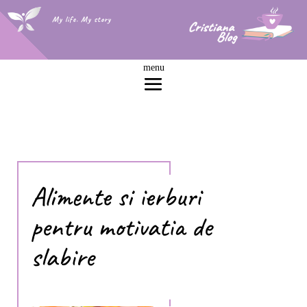
My life. My story
Alimente si ierburi
pentru motivatia de
slabire