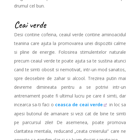
drumul cel bun.
Ceai verde
Desi contine cofeina, ceaiul verde contine aminoacidul
teanina care ajuta la promovarea unei dispozitii calme
si pline de energie. Folosirea stimulentelor naturale
precum ceaiul verde te poate ajuta sa te sustina atunci
cand te simti obosit si nemotivat, intr-un mod sanatos,
spre deosebire de zahar si alcool. Trezirea putin mai
devreme dimineata pentru a se potrivi intr-un
antrenament poate fi ultimul lucru pe care il simti, dar
incearca sa-ti faci o
ceasca de ceai verde
in loc sa
apesi butonul de amanare si vezi cat de bine te simti
pe parcursul zilei! De asemenea, poate promova
claritatea mentala, reducand „ceata creierului” care ne
opreste sa gandim clar si sa luam decizii sanatoase.