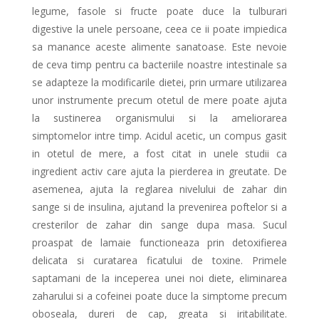
legume, fasole si fructe poate duce la tulburari
digestive la unele persoane, ceea ce ii poate impiedica
sa manance aceste alimente sanatoase. Este nevoie
de ceva timp pentru ca bacteriile noastre intestinale sa
se adapteze la modificarile dietei, prin urmare utilizarea
unor instrumente precum otetul de mere poate ajuta
la sustinerea organismului si la ameliorarea
simptomelor intre timp. Acidul acetic, un compus gasit
in otetul de mere, a fost citat in unele studii ca
ingredient activ care ajuta la pierderea in greutate. De
asemenea, ajuta la reglarea nivelului de zahar din
sange si de insulina, ajutand la prevenirea poftelor si a
cresterilor de zahar din sange dupa masa. Sucul
proaspat de lamaie functioneaza prin detoxifierea
delicata si curatarea ficatului de toxine. Primele
saptamani de la inceperea unei noi diete, eliminarea
zaharului si a cofeinei poate duce la simptome precum
oboseala, dureri de cap, greata si iritabilitate.