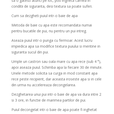
sa o gatesti atunci pe loc, poti ingheta carnea in
conditii de siguranta, desi textura sa poate suferi.
Cum sa dezgheti puiul intr-o baie de apa
Metoda de baie cu apa este recomandata numai
pentru bucatile de pui, nu pentru un pui intreg.
Aseaza puiul intr-o punga cu fermoar. Acest lucru
impiedica apa sa modifice textura puiului si mentine in
siguranta sucul din pui.
Umple un castron sau oala mare cu apa rece (sub 4 °),
apoi aseaza puiul. Schimba apa la fiecare 30 de minute.
Unele metode solicita sa curga in mod constant apa
rece peste recipient, dar aceasta iroseste apa si in cele
din urma nu accelereaza decongelarea.
Dezghetarea unui pui intr-o baie de apa va dura intre 2
si 3 ore, in functie de marimea partilor de pui.
Puiul decongelat intr-o baie de apa poate fi inghetat