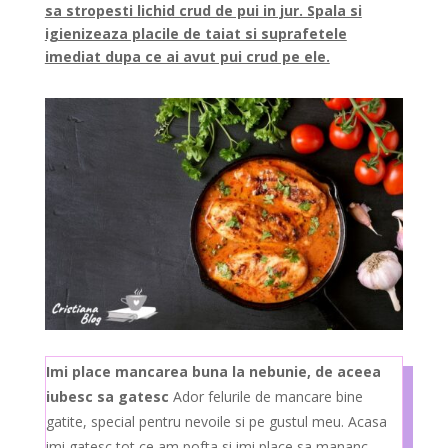
sa stropesti lichid crud de pui in jur. Spala si
igienizeaza placile de taiat si suprafetele
imediat dupa ce ai avut pui crud pe ele.
Imi place mancarea buna la nebunie, de aceea
iubesc sa gatesc
Ador felurile de mancare bine
gatite, special pentru nevoile si pe gustul meu. Acasa
imi gatesc tot ce am pofta si imi place sa mananc