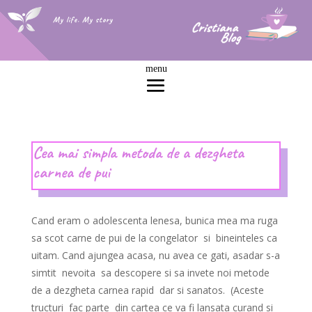
My life. My story
Cea mai simpla metoda de a dezgheta
carnea de pui
Cand eram o adolescenta lenesa, bunica mea ma ruga
sa scot carne de pui de la congelator si bineinteles ca
uitam. Cand ajungea acasa, nu avea ce gati, asadar s-a
simtit nevoita sa descopere si sa invete noi metode
de a dezgheta carnea rapid dar si sanatos. (Aceste
tructuri fac parte din cartea ce va fi lansata curand si