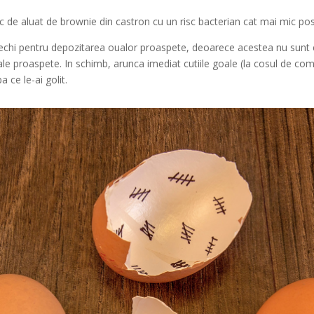
c de aluat de brownie din castron cu un risc bacterian cat mai mic posi
 vechi pentru depozitarea oualor proaspete, deoarece acestea nu sunt e
ale proaspete. In schimb, arunca imediat cutiile goale (la cosul de com
 ce le-ai golit.