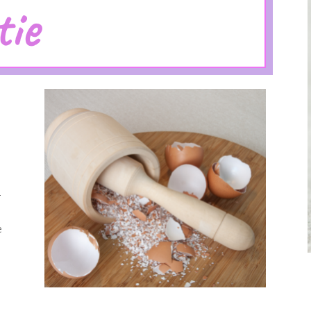
tie
–
e