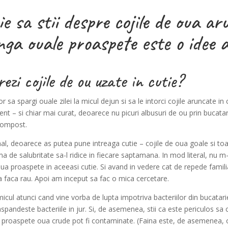
e sa stii despre cojile de oua ar
nga ouale proaspete este o idee 
ezi cojile de ou uzate in cutie?
r sa spargi ouale zilei la micul dejun si sa le intorci cojile aruncate 
ient – si chiar mai curat, deoarece nu picuri albusuri de ou prin bucata
 compost.
nal, deoarece as putea pune intreaga cutie – cojile de oua goale si to
ma de salubritate sa-l ridice in fiecare saptamana. In mod literal, nu 
oua proaspete in aceeasi cutie. Si avand in vedere cat de repede famil
 faca rau. Apoi am inceput sa fac o mica cercetare.
cul atunci cand vine vorba de lupta impotriva bacteriilor din bucatarie
aspandeste bacteriile in jur. Si, de asemenea, stii ca este periculos s
mai proaspete oua crude pot fi contaminate. (Faina este, de asemenea, 