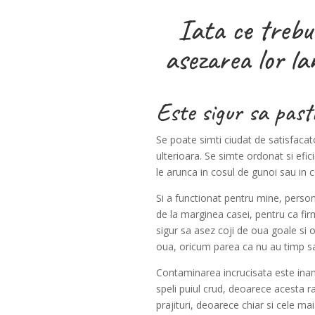
Iata ce trebui
asezarea lor la
Este sigur sa pastr
Se poate simti ciudat de satisfacato
ulterioara. Se simte ordonat si efic
le arunca in cosul de gunoi sau in
Si a functionat pentru mine, perso
de la marginea casei, pentru ca fir
sigur sa asez coji de oua goale si 
oua, oricum parea ca nu au timp sa
Contaminarea incrucisata este inami
speli puiul crud, deoarece acesta r
prajituri, deoarece chiar si cele 