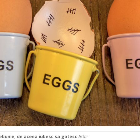
ebunie, de aceea iubesc sa gatesc
Ador