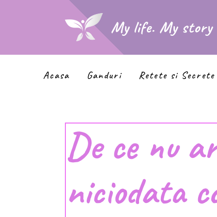
My life. My story
Acasa
Ganduri
Retete si Secrete
De ce nu ar
niciodata c