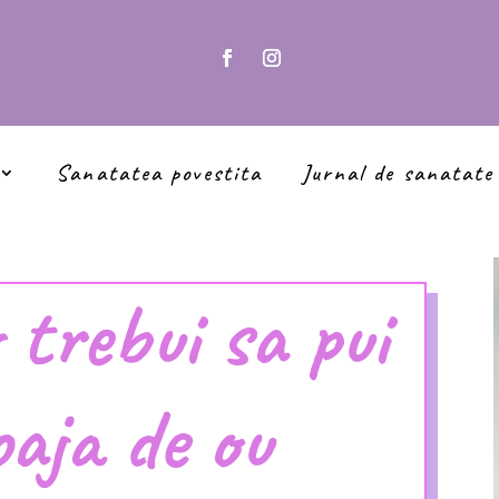
Sanatatea povestita
Jurnal de sanatate
 trebui sa pui
oaja de ou