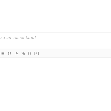
{}
[+]