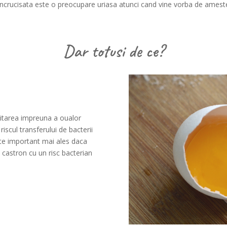
 incrucisata este o preocupare uriasa atunci cand vine vorba de amest
Dar totusi de ce?
zitarea impreuna a oualor
iscul transferului de bacterii
este important mai ales daca
n castron cu un risc bacterian