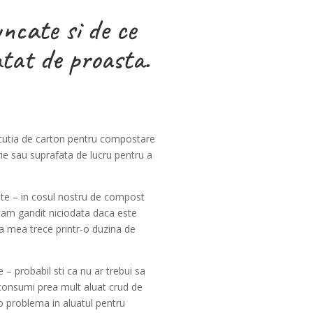
uncate si de ce
atat de proasta.
in cutia de carton pentru compostare
rie sau suprafata de lucru pentru a
ate – in cosul nostru de compost
m-am gandit niciodata daca este
ia mea trece printr-o duzina de
 – probabil sti ca nu ar trebui sa
a consumi prea mult aluat crud de
o problema in aluatul pentru