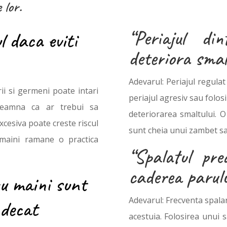
 lor.
“Periajul di
l daca eviti
deteriora smal
Adevarul: Periajul regulat
ii si germeni poate intari
periajul agresiv sau folos
nseamna ca ar trebui sa
deteriorarea smaltului. O
cesiva poate creste riscul
sunt cheia unui zambet s
e maini ramane o practica
“Spalatul pr
caderea parulu
ru maini sunt
Adevarul: Frecventa spalar
 decat
acestuia. Folosirea unui 