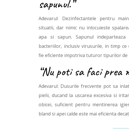
sapunul.”
Adevarul: Dezinfectantele pentru main
situatii, dar nimic nu inlocuieste spalar
apa si sapun. Sapunul indeparteaza 
bacteriilor, inclusiv virusurile, in timp c
fie eficiente impotriva tuturor tipurilor d
“Nu poti sa faci prea m
Adevarul: Dusurile frecvente pot sa inlat
pielii, ducand la uscarea excesiva si irita
obicei, suficient pentru mentinerea igie
bland si apei calde este mai eficienta deca