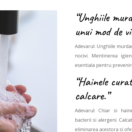
“Unghiile mur
unui mod de vi
Adevarul: Unghiile murdar
nocivi. Mentinerea igie
esentiala pentru prevenir
“Hainele curat
calcare.”
Adevarul: Chiar si hain
bacterii si alergeni. Calca
eliminarea acestora si ofe