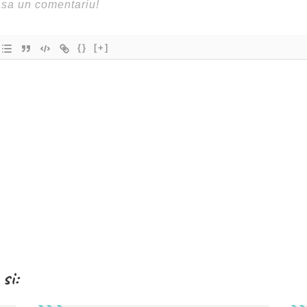
{}
[+]
si: