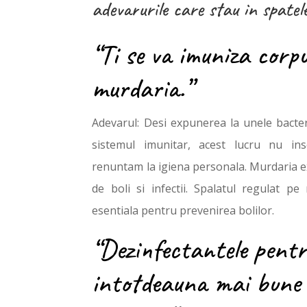
adevarurile care stau in spatele
“Ti se va imuniza corpu
murdaria.”
Adevarul: Desi expunerea la unele bacter
sistemul imunitar, acest lucru nu i
renuntam la igiena personala. Murdaria ex
de boli si infectii. Spalatul regulat p
esentiala pentru prevenirea bolilor.
“Dezinfectantele pent
intotdeauna mai bune