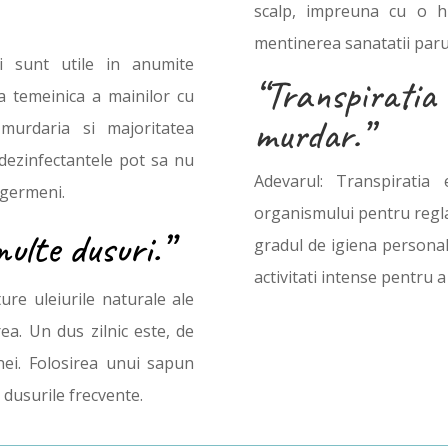
scalp, impreuna cu o hi
mentinerea sanatatii paru
i sunt utile in anumite
“Transpirat
ea temeinica a mainilor cu
murdar.”
murdaria si majoritatea
e dezinfectantele pot sa nu
Adevarul: Transpiratia
e germeni.
organismului pentru regla
ulte dusuri.”
gradul de igiena personal
activitati intense pentru 
ure uleiurile naturale ale
rea. Un dus zilnic este, de
nei. Folosirea unui sapun
t dusurile frecvente.