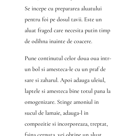
Se incepe cu prepararea aluatului
pentru foi pe dosul tavii. Este un
aluat fraged care necesita putin timp
de odihna inainte de coacere.
Pune continutul celor doua oua intr-
un bol si amesteca-le cu un praf de
sare si zaharul. Apoi adauga uleiul,
laptele si amesteca bine totul pana la
omogenizare. Stinge amoniul in
sucul de lamaie, adauga-l in
compozitie si incorporeaza, treptat,
faina cernuta. vei obtine un aluat