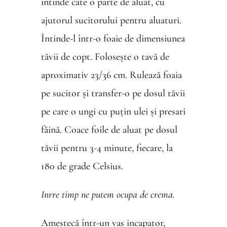
întinde câte o parte de aluat, cu
ajutorul sucitorului pentru aluaturi.
Întinde-l într-o foaie de dimensiunea
tăvii de copt. Folosește o tavă de
aproximativ 23/36 cm. Rulează foaia
pe sucitor și transfer-o pe dosul tăvii
pe care o ungi cu puțin ulei și presari
făină. Coace
foile de aluat pe dosul
tăvii
pentru 3-4 minute, fiecare, la
180 de grade Celsius.
Inrre timp ne putem ocupa de crema.
Amestecă într-un vas incapator,