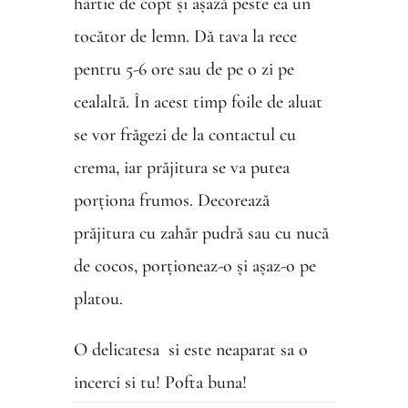
hârtie de copt și așază peste ea un
tocător de lemn. Dă tava la rece
pentru 5-6 ore sau de pe o zi pe
cealaltă. În acest timp foile de aluat
se vor frăgezi de la contactul cu
crema, iar prăjitura se va putea
porționa frumos. Decorează
prăjitura cu zahăr pudră sau cu nucă
de cocos, porționeaz-o și așaz-o pe
platou.
O delicatesa si este neaparat sa o
incerci si tu! Pofta buna!