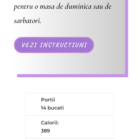
pentru o masa de duminica sau de
sarbatori.
VEZI INSTRUCTIUNI
Portii
14 bucati
Calorii:
389