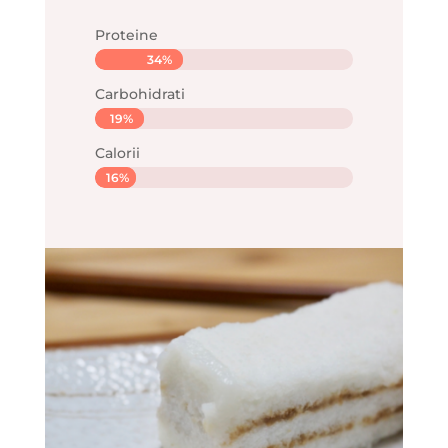
Proteine
34%
34%
Carbohidrati
19%
19%
Calorii
16%
16%