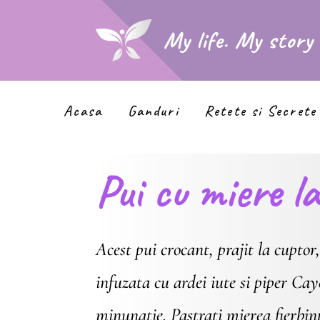
My life. My story
Acasa
Ganduri
Retete si Secrete
Pui cu miere l
Acest pui crocant, prajit la cuptor
infuzata cu ardei iute si piper Cay
minunatie. Pastrati mierea fierbin