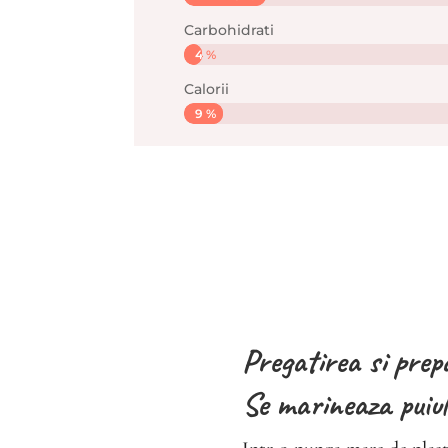
Carbohidrati
4 %
4 %
Calorii
9 %
9 %
Pregatirea si pre
Se marineaza puiul