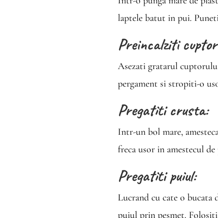
Intr-o punga mare de plasti
laptele batut in pui. Punet
Preincalziti cuptor
Asezati gratarul cuptorului
pergament si stropiti-o uso
Pregatiti crusta:
Intr-un bol mare, amestecat
freca usor in amestecul de
Pregatiti puiul:
Lucrand cu cate o bucata de
puiul prin pesmet. Folosit