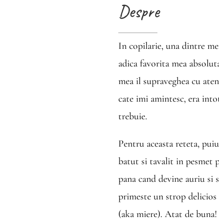
Despre
In copilarie, una dintre me
adica favorita mea absoluta
mea il supraveghea cu atent
cate imi amintesc, era int
trebuie.
Pentru aceasta reteta, puiu
batut si tavalit in pesmet 
pana cand devine auriu si 
primeste un strop delicios 
(aka miere). Atat de buna!