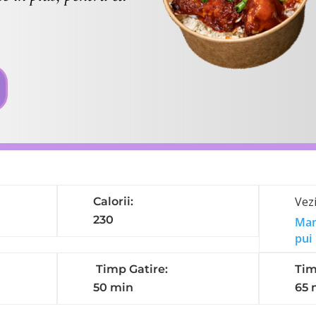
Vezi
Calorii:
230
Man
pui
Timp Gatire:
Tim
50 min
65 