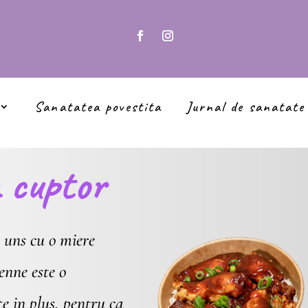
Sanatatea povestita
Jurnal de sanatate
a cuptor
, uns cu o miere
enne este o
te in plus, pentru ca