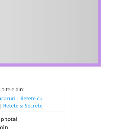
 altele din:
caruri
Retete cu
|
Retete si Secrete
|
p total
min