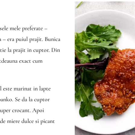
sele mele preferate –
 – era puiul prajit. Bunica
ie la prajit in cuptor. Din
otdeauna exact cum
l este marinat in lapte
panko. Se da la cuptor
super crocant. Apoi
de miere dulce si picant