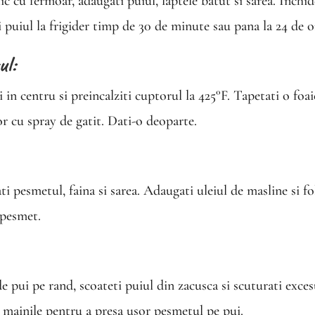
c cu fermoar, adaugati puiul, laptele batut si sarea. Inchi
i puiul la frigider timp de 30 de minute sau pana la 24 de o
ul:
 in centru si preincalziti cuptorul la 425°F. Tapetati o foa
r cu spray de gatit. Dati-o deoparte.
i pesmetul, faina si sarea. Adaugati uleiul de masline si fo
 pesmet.
 pui pe rand, scoateti puiul din zacusca si scuturati exces
i mainile pentru a presa usor pesmetul pe pui.