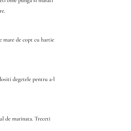
deti bine punga si masati
re.
ie mare de copt cu hartie
lositi degetele pentru a-l
ul de marinata. Treceti