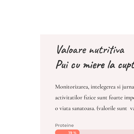
Valoare nutritiva
Pui cu miere la cup
Monitorizarea, intelegerea si jurna
activitatilor fizice sunt foarte im
o viata sanatoasa. (valorile sunt v
Proteine
19 %
19 %