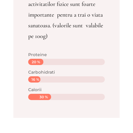
activitatilor fizice sunt foarte
importante pentru a trai o viata
sanatoasa. (valorile sunt valabile
pe 100g)
Proteine
20 %
20 %
Carbohidrati
16 %
16 %
Calorii
30 %
30 %