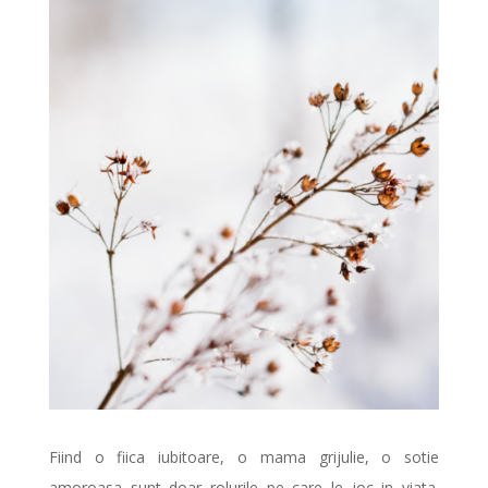
Fiind o fiica iubitoare, o mama grijulie, o sotie
amoroasa sunt doar rolurile pe care le joc in viata.