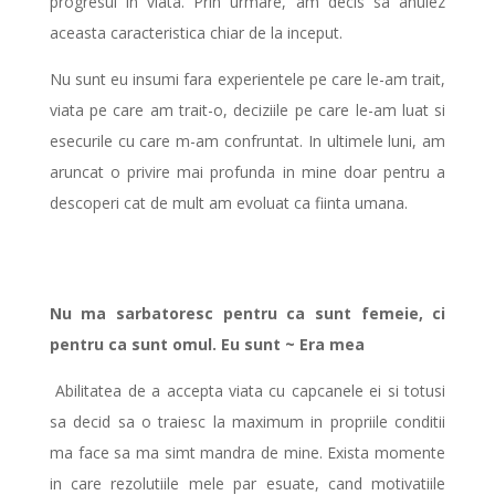
progresul in viata. Prin urmare, am decis sa anulez
aceasta caracteristica chiar de la inceput.
Nu sunt eu insumi fara experientele pe care le-am trait,
viata pe care am trait-o, deciziile pe care le-am luat si
esecurile cu care m-am confruntat. In ultimele luni, am
aruncat o privire mai profunda in mine doar pentru a
descoperi cat de mult am evoluat ca fiinta umana.
Nu ma sarbatoresc pentru ca sunt femeie, ci
pentru ca sunt omul. Eu sunt ~ Era mea
Abilitatea de a accepta viata cu capcanele ei si totusi
sa decid sa o traiesc la maximum in propriile conditii
ma face sa ma simt mandra de mine. Exista momente
in care rezolutiile mele par esuate, cand motivatiile