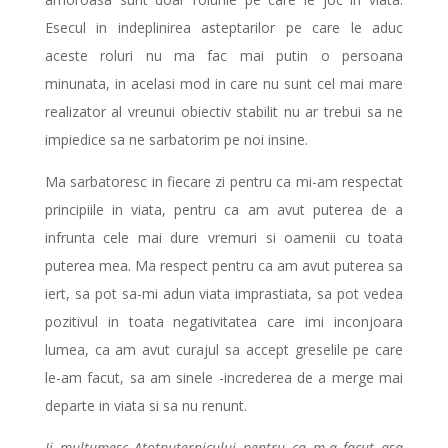
Esecul in indeplinirea asteptarilor pe care le aduc
aceste roluri nu ma fac mai putin o persoana
minunata, in acelasi mod in care nu sunt cel mai mare
realizator al vreunui obiectiv stabilit nu ar trebui sa ne
impiedice sa ne sarbatorim pe noi insine.
Ma sarbatoresc in fiecare zi pentru ca mi-am respectat
principiile in viata, pentru ca am avut puterea de a
infrunta cele mai dure vremuri si oamenii cu toata
puterea mea. Ma respect pentru ca am avut puterea sa
iert, sa pot sa-mi adun viata imprastiata, sa pot vedea
pozitivul in toata negativitatea care imi inconjoara
lumea, ca am avut curajul sa accept greselile pe care
le-am facut, sa am sinele -increderea de a merge mai
departe in viata si sa nu renunt.
Ii multumesc Atotputernicului pentru ca m-a facut asa