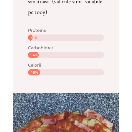
sanatoasa. (valorile sunt valabile
pe 100g)
Proteine
6 %
6 %
Carbohidrati
14%
14%
Calorii
16%
16%