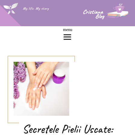
My life. My story
Secretele Pielii Uscate: