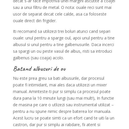
decat s-ar face impotriva unei margini ascutite a coajei
sau a unui filtru de metal. O nota: ouale reci sunt mai
usor de separat decat cele calde, asa ca foloseste
ouale direct din frigider.
Iti recomand sa utilizezi trei boluri atunci cand separi
ouale: unul pentru a sparge oul, apoi unul pentru a tine
albusul si unul pentru a tine galbenusurile. Daca incerci
sa spargi un ou peste vasul de albus, risti sa introduci
galbenus (sau coaja) acolo.
Batand albusuri de ou
Nu este prea greu sa bati albusurile, dar procesul
poate fi intimidant, mai ales daca utilizezi un mixer
manual. Aminteste-ti pur si simplu ca procesul poate
dura pana la 10 minute lungi (sau mai mult!), In functie
de masina pe care o utlizezi sau instrumental utilizat –
pentru a nu spune nimic despre baterea lor manuala.
Acest lucru se poate simti ca un efort cand te uiti la un
castron, dar pur si simplu ai rabdare, fii atent si