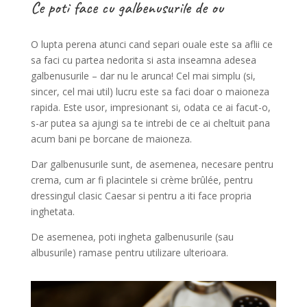
Ce poti face cu galbenusurile de ou
O lupta perena atunci cand separi ouale este sa aflii ce
sa faci cu partea nedorita si asta inseamna adesea
galbenusurile – dar nu le arunca! Cel mai simplu (si,
sincer, cel mai util) lucru este sa faci doar o maioneza
rapida. Este usor, impresionant si, odata ce ai facut-o,
s-ar putea sa ajungi sa te intrebi de ce ai cheltuit pana
acum bani pe borcane de maioneza.
Dar galbenusurile sunt, de asemenea, necesare pentru
crema, cum ar fi placintele si crème brûlée, pentru
dressingul clasic Caesar si pentru a iti face propria
inghetata.
De asemenea, poti ingheta galbenusurile (sau
albusurile) ramase pentru utilizare ulterioara.