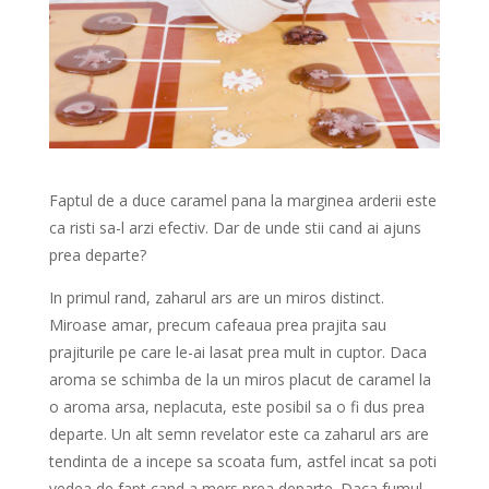
Faptul de a duce caramel pana la marginea arderii este
ca risti sa-l arzi efectiv. Dar de unde stii cand ai ajuns
prea departe?
In primul rand, zaharul ars are un miros distinct.
Miroase amar, precum cafeaua prea prajita sau
prajiturile pe care le-ai lasat prea mult in cuptor. Daca
aroma se schimba de la un miros placut de caramel la
o aroma arsa, neplacuta, este posibil sa o fi dus prea
departe. Un alt semn revelator este ca zaharul ars are
tendinta de a incepe sa scoata fum, astfel incat sa poti
vedea de fapt cand a mers prea departe. Daca fumul