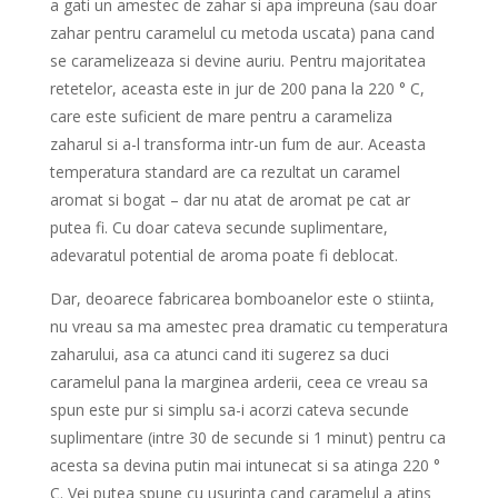
a gati un amestec de zahar si apa impreuna (sau doar
zahar pentru caramelul cu metoda uscata) pana cand
se caramelizeaza si devine auriu. Pentru majoritatea
retetelor, aceasta este in jur de 200 pana la 220 ° C,
care este suficient de mare pentru a carameliza
zaharul si a-l transforma intr-un fum de aur. Aceasta
temperatura standard are ca rezultat un caramel
aromat si bogat – dar nu atat de aromat pe cat ar
putea fi. Cu doar cateva secunde suplimentare,
adevaratul potential de aroma poate fi deblocat.
Dar, deoarece fabricarea bomboanelor este o stiinta,
nu vreau sa ma amestec prea dramatic cu temperatura
zaharului, asa ca atunci cand iti sugerez sa duci
caramelul pana la marginea arderii, ceea ce vreau sa
spun este pur si simplu sa-i acorzi cateva secunde
suplimentare (intre 30 de secunde si 1 minut) pentru ca
acesta sa devina putin mai intunecat si sa atinga 220 °
C. Vei putea spune cu usurinta cand caramelul a atins