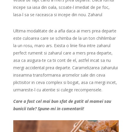
incepe sa iasa din oala, scoate-l imediat de pe foc,
lasa-l sa se raceasca si incepe din nou. Zaharul
Ultima modalitate de a afla daca ai mers prea departe
este culoarea care se schimba de la un ton chihlimbar
la un rosu, maro ars. Exista o linie fina intre zaharul
perfect rumenit si zaharul care a mers prea departe,
asa ca asigura-te ca tii cont de el, astfel incat sa nu
mergi accidental prea departe. Caramelizarea zaharului
inseamna transformarea aromelor sale din ceva
plictisitor in ceva complex si bogat, asa ca mergi incet,
urmareste-l cu atentie si culege recompensele.
Care a fost cel mai bun sfat de gatit al mamei sau
bunicii tale? Spune-mi in comentarii!