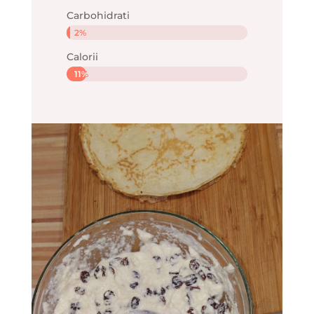
Carbohidrati
2%
2%
Calorii
11%
11%