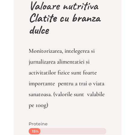
Valoare nutritiva
Clatite cu branza
dulce
Monitorizarea, intelegerea si
jurnalizarea alimentatiei si
activitatilor fizice sunt foarte
importante pentru a trai o viata
sanatoasa. (valorile sunt valabile
pe 100g)
Proteine
15%
15%