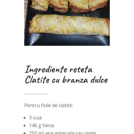
Ingrediente reteta
Clatite cu branza dulce
Pentru foile de clatite:
3 oua
140 g faina
250 ml apa minerala sau lapte