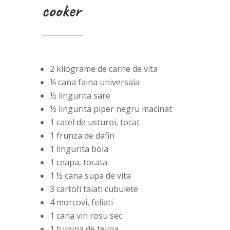
cooker
2 kilograme de carne de vita
¼ cana faina universala
½ lingurita sare
½ lingurita piper negru macinat
1 catel de usturoi, tocat
1 frunza de dafin
1 lingurita boia
1 ceapa, tocata
1 ½ cana supa de vita
3 cartofi taiati cubulete
4 morcovi, feliati
1 cana vin rosu sec
1 tulpina de telina