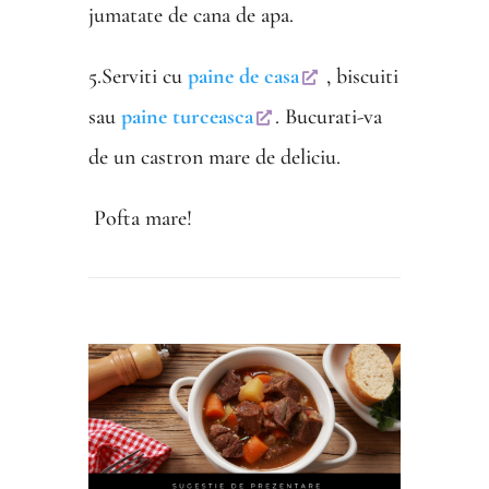
jumatate de cana de apa.
5.Serviti cu
paine de casa
, biscuiti
sau
paine turceasca
. Bucurati-va
de un castron mare de deliciu.
Pofta mare!