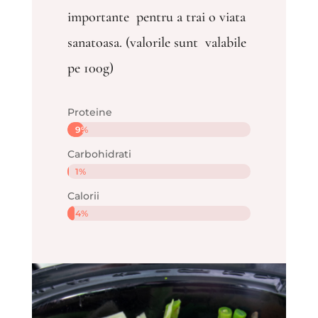
importante pentru a trai o viata
sanatoasa. (valorile sunt valabile
pe 100g)
Proteine
9%
9%
Carbohidrati
1%
1%
Calorii
4%
4%