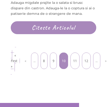
Adauga migdale prajite la o salata si brusc
dispare din castron. Adauga-le la o coptura si ai o
patiserie demna de o strangere de mana.
Citeste Articolul
«
First
«
...
8
9
10
11
12
...
»
»